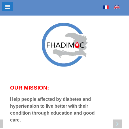
Sélectionnez votre langue
OUR MISSION:
OUR V
Help people affected by diabetes and
Sensitiz
hypertension to live better with their
burden 
condition through education and good
disease
care.
diabete
benefit 